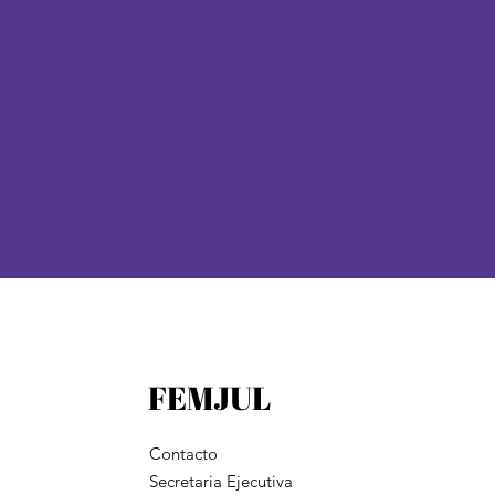
- Remitir solicitud firmada por la
presidenta a
info@femjul.org
FEMJUL
Contacto
Secretaria Ejecutiva