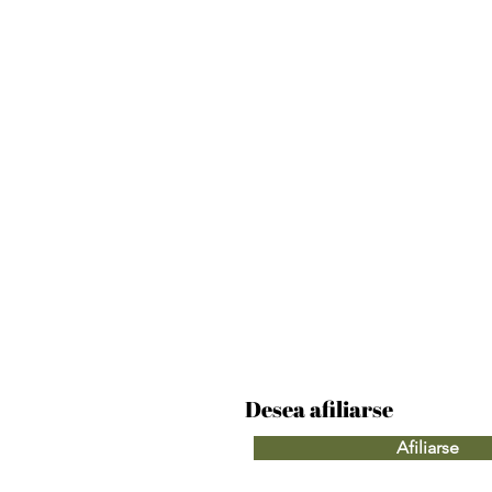
Subir archivo compatible (máximo 15 MB)
Env
Desea afiliarse
Afiliarse