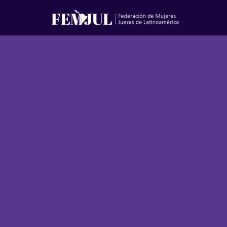
Afiliece a FEMJUL
Requisitos:
-
Asociación de mujeres juezas inscrita
con personería jurídica.
- Documento oficial donde conste la
personería jurídica y plazo de
nombramientos.