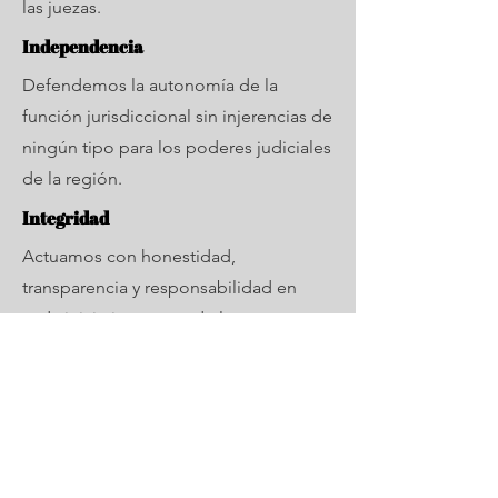
las juezas.
Independencia
Defendemos la autonomía de la
función jurisdiccional sin injerencias de
ningún tipo para los poderes judiciales
de la región.
Integridad
Actuamos con honestidad,
transparencia y responsabilidad en
cada iniciativa en pro de la
reivindicación de los derechos
humanos de las mujeres juezas.
Respeto
Valoramos la diversidad de opiniones y
realidades de las juezas que integran la