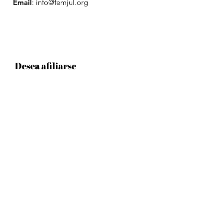
Email
:
info@femjul.org
Desea afiliarse
Afiliarse