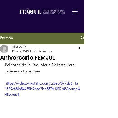
Entrada
info500714
12 sept 2025
1 min de lectura
Aniversario FEMJUL
Palabras de la Dra. María Celeste Jara 
Talavera - Paraguay
https://video.wixstatic.com/video/5773b6_1a
1329ef88a54455b9ece7ba587b1837/480p/mp4
/file.mp4