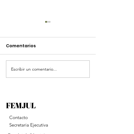
Comentarios
Escribir un comentario...
Día Internacional
Declaración s
para el Bienestar
Venezuela
Judicial
FEMJUL
Contacto
Secretaria Ejecutiva