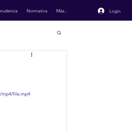
prudencia
Normativa
Más...
Login
/mp4/file.mp4