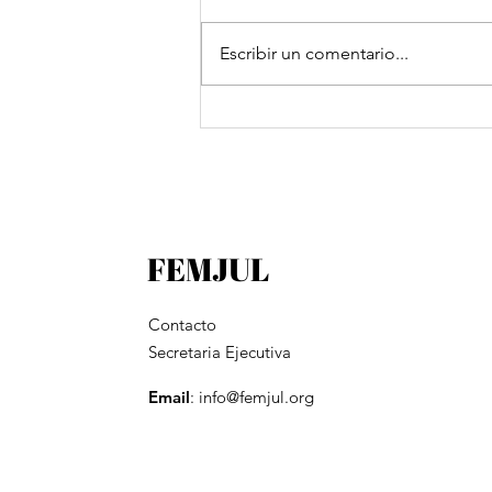
Escribir un comentario...
Día mundial contra la
Trata de Personas
FEMJUL
Contacto
Secretaria Ejecutiva
Email
:
info@femjul.org