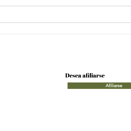
Día Internacional para el
Dec
Bienestar Judicial
Ven
Desea afiliarse
Afiliarse