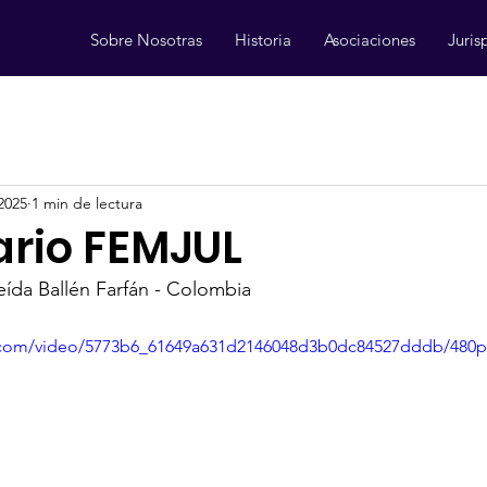
Sobre Nosotras
Historia
Asociaciones
Juris
2025
1 min de lectura
ario FEMJUL
Leída Ballén Farfán - Colombia
ic.com/video/5773b6_61649a631d2146048d3b0dc84527dddb/480p