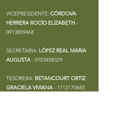
VICEPRESIDENTE:
CÓRDOVA
HERRERA ROCÍO ELIZABETH
-
0913859468
SECRETARIA:
LÓPEZ REAL MARIA
AUGUSTA
-
0103458329
TESORERA:
BETANCOURT ORTIZ
GRACIELA VIVIANA
-
1712170685
1ER VOCAL:
PRINCIPAL
ORDEÑANA SIERRA PATRICIA
TATIANA
-
0909644585